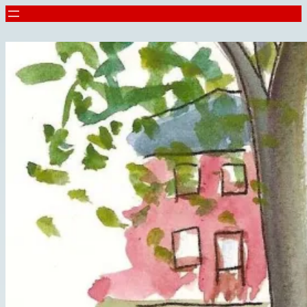
Spring
til
indhold