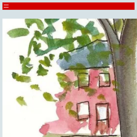
Spring
til
indhold