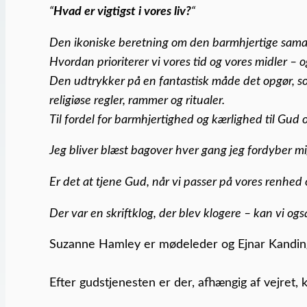
“
Hvad er vigtigst i vores liv?
“
Den ikoniske beretning om den barmhjertige samari
Hvordan prioriterer vi vores tid og vores midler – o
Den udtrykker på en fantastisk måde det opgør, s
religiøse regler, rammer og ritualer.
Til fordel for barmhjertighed og kærlighed til Gud
Jeg bliver blæst bagover hver gang jeg fordyber mi
Er det at tjene Gud, når vi passer på vores renhed og
Der var en skriftklog, der blev klogere – kan vi ogs
Suzanne Hamley er mødeleder og Ejnar Kanding 
Efter gudstjenesten er der, afhængig af vejret, k