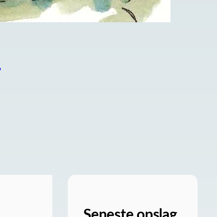
M
Seneste opslag