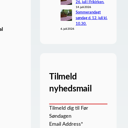
26. juli i Frikirken.
14. juli 2026
Sommerandagt
søndag d. 12. juli kl.
10.30.
al
6. juli 2026
Tilmeld
nyhedsmail
Tilmeld dig til Før
Søndagen
Email Address
*