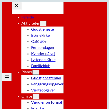
Spring
til
indhold
Forside
Aktiviteter
Gudstjeneste
Børnekirke
Café 50+
Før søndagen
Kvinder på vej
Lyttende Kirke
Familieklub
Planer
Gudstjenesteplan
Rengøringsopgaver
Værtsopgaver
Om os
Værdier og formål
Frikirke