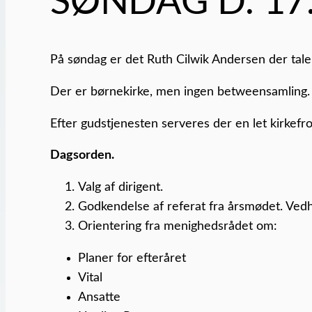
SØNDAG D. 17. j
På søndag er det Ruth Cilwik Andersen der taler
Der er børnekirke, men ingen betweensamling.
Efter gudstjenesten serveres der en let kirkef
Dagsorden.
Valg af dirigent.
Godkendelse af referat fra årsmødet. Vedh
Orientering fra menighedsrådet om:
Planer for efteråret
Vital
Ansatte