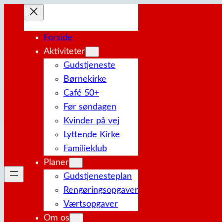
Spring
til
Forside
indhold
Aktiviteter
Gudstjeneste
Børnekirke
Café 50+
Før søndagen
Kvinder på vej
Lyttende Kirke
Familieklub
Planer
Gudstjenesteplan
Rengøringsopgaver
Værtsopgaver
Om os