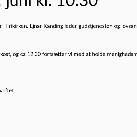
uni kl. 10.30
 i Frikirken. Ejnar Kanding leder gudstjenesten og lovsa
rokost, og ca 12.30 fortsætter vi med at holde menigheds
æftet.