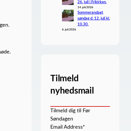
26. juli i Frikirken.
14. juli 2026
Sommerandagt
søndag d. 12. juli kl.
ngen.
10.30.
6. juli 2026
møde.
Tilmeld
nyhedsmail
Tilmeld dig til Før
Søndagen
Email Address
*