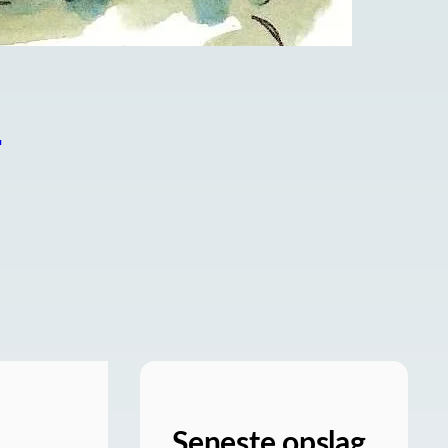
M
Seneste opslag