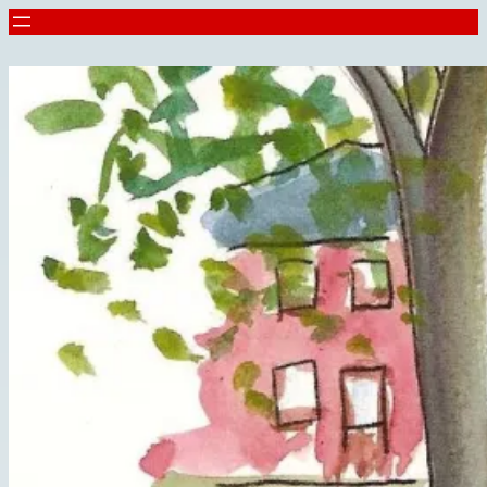
Spring
til
indhold