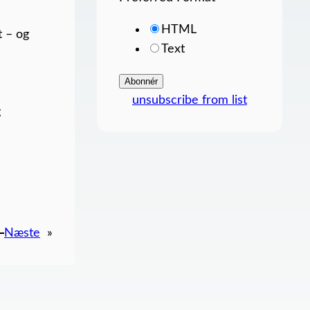
HTML
t – og
Text
unsubscribe from list
g
Næste
»