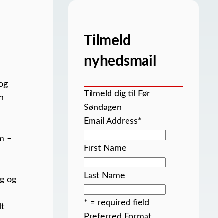
Tilmeld
nyhedsmail
 og
Tilmeld dig til Før
en
Søndagen
Email Address
*
m –
First Name
Last Name
ig og
* = required field
dt
Preferred Format