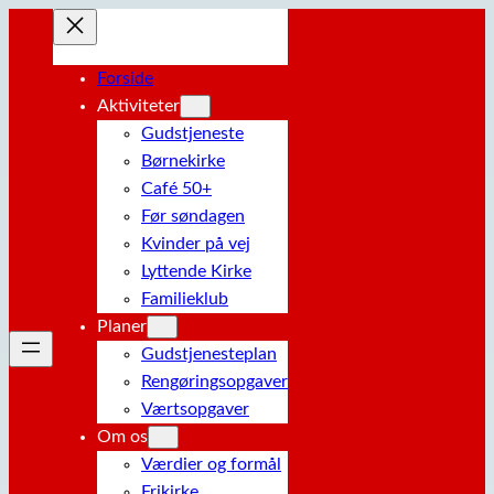
Spring
til
indhold
Forside
Aktiviteter
Gudstjeneste
Børnekirke
Café 50+
Før søndagen
Kvinder på vej
Lyttende Kirke
Familieklub
Planer
Gudstjenesteplan
Rengøringsopgaver
Værtsopgaver
Om os
Værdier og formål
Frikirke