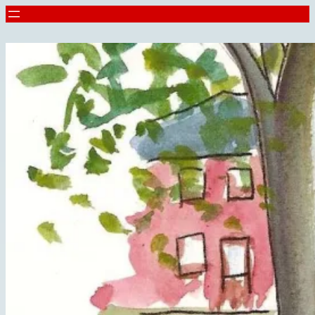
Spring
til
indhold