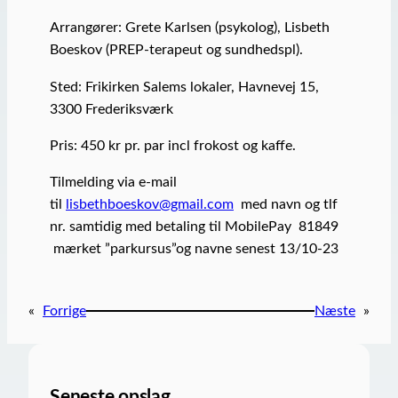
Arrangører: Grete Karlsen (psykolog), Lisbeth
Boeskov (PREP-terapeut og sundhedspl).
Sted: Frikirken Salems lokaler, Havnevej 15,
3300 Frederiksværk
Pris: 450 kr pr. par incl frokost og kaffe.
Tilmelding via e-mail
til
lisbethboeskov@gmail.com
med navn og tlf
nr. samtidig med betaling til MobilePay 81849
mærket ”parkursus”og navne senest 13/10-23
«
Forrige
Næste
»
Seneste opslag