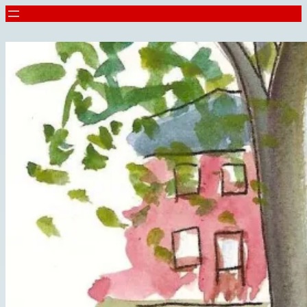
Spring
til
indhold