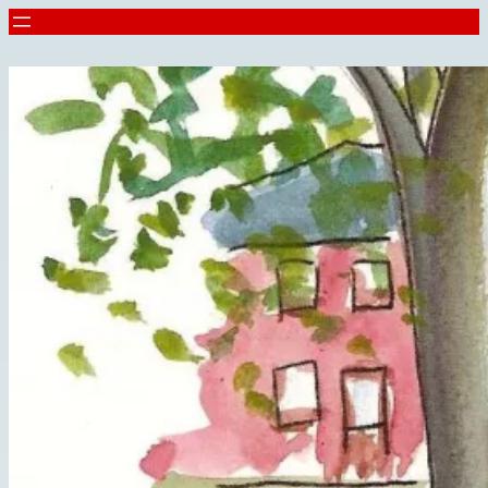
Spring
til
indhold