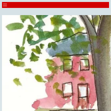
Spring
til
indhold