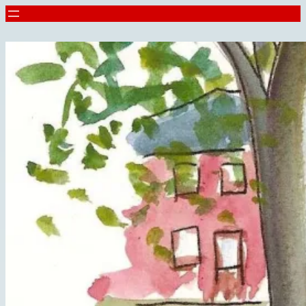
Spring
til
indhold