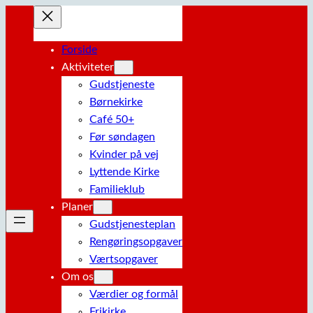
Spring
til
indhold
Forside
Aktiviteter
Gudstjeneste
Børnekirke
Café 50+
Før søndagen
Kvinder på vej
Lyttende Kirke
Familieklub
Planer
Gudstjenesteplan
Rengøringsopgaver
Værtsopgaver
Om os
Værdier og formål
Frikirke