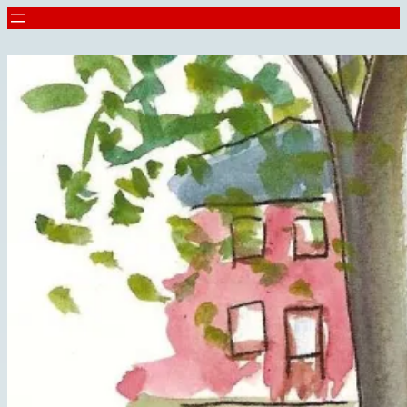
Spring
til
indhold