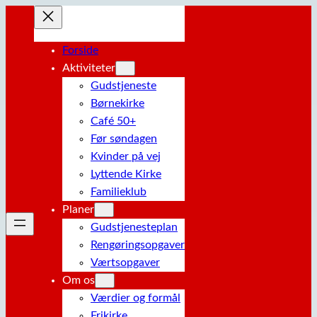
Spring
til
indhold
Forside
Aktiviteter
Gudstjeneste
Børnekirke
Café 50+
Før søndagen
Kvinder på vej
Lyttende Kirke
Familieklub
Planer
Gudstjenesteplan
Rengøringsopgaver
Værtsopgaver
Om os
Værdier og formål
Frikirke