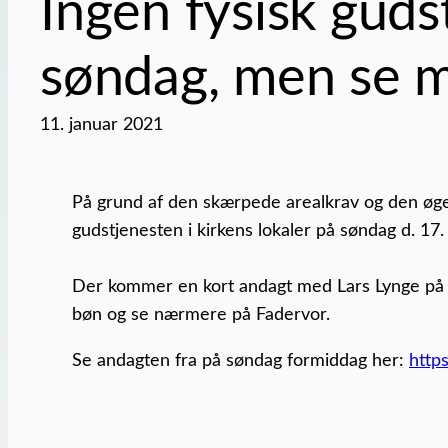
Ingen fysisk gudst
søndag, men se 
11. januar 2021
På grund af den skærpede arealkrav og den øgede
gudstjenesten i kirkens lokaler på søndag d. 17. 
Der kommer en kort andagt med Lars Lynge på F
bøn og se nærmere på Fadervor.
Se andagten fra på søndag formiddag her:
http