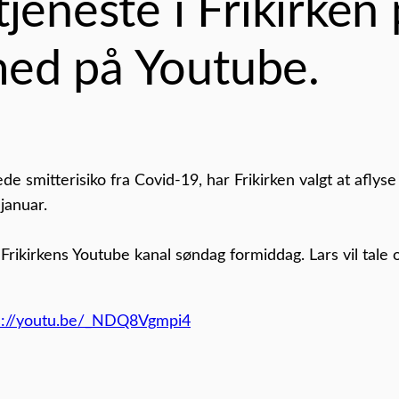
jeneste i Frikirken
med på Youtube.
 smitterisiko fra Covid-19, har Frikirken valgt at aflyse
januar.
rikirkens Youtube kanal søndag formiddag. Lars vil tale
s://youtu.be/_NDQ8Vgmpi4