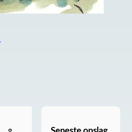
M
Seneste opslag