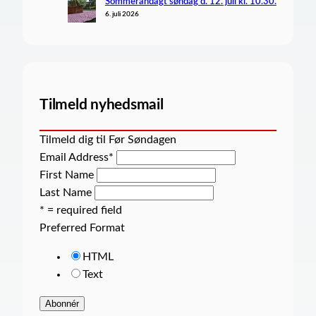
Sommerandagt søndag d. 12. juli kl. 10.30.
6. juli 2026
Tilmeld nyhedsmail
Tilmeld dig til Før Søndagen
Email Address
*
First Name
Last Name
* = required field
Preferred Format
HTML
Text