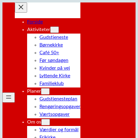
Spring
til
indhold
Forside
Aktiviteter
Gudstjeneste
Børnekirke
Café 50+
Før søndagen
Kvinder på vej
Lyttende Kirke
Familieklub
Planer
Gudstjenesteplan
Rengøringsopgaver
Værtsopgaver
Om os
Værdier og formål
Frikirke