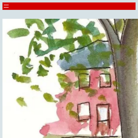
Spring
til
indhold