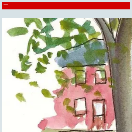
Spring
til
indhold