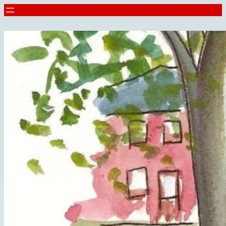
Spring
til
indhold