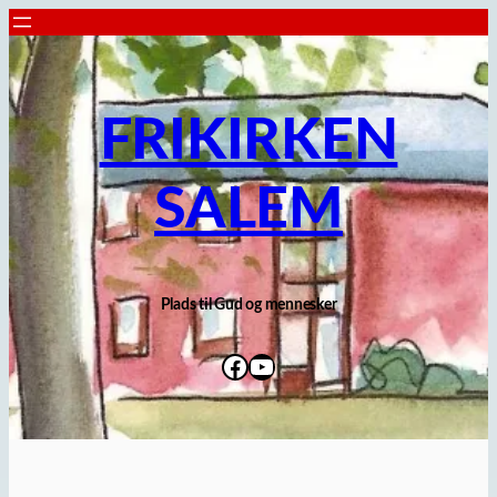
Spring
til
indhold
FRIKIRKEN
SALEM
Plads til Gud og mennesker
Facebook
YouTube